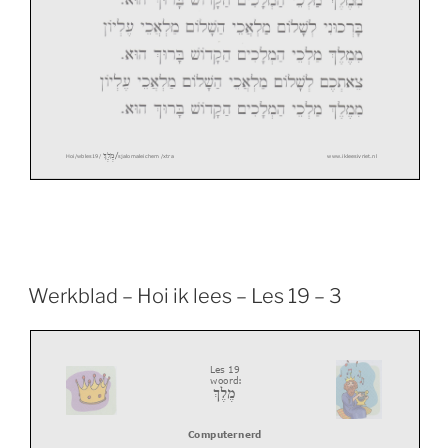
/
מֶלֶךְ
Hoi/wbles19
/
sjalomaleichem
/xtra www.ikleesivriet.nl
Werkblad – Hoi ik lees – Les 19 – 3
L
es 1
9
woord:
מֶלֶךְ
C
omputernerd