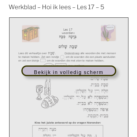
Werkblad – Hoi ik lees – Les 17 – 5
L
es 1
7
woord
en
:
בְּרָכָה
סֻכָה
שַׁבָת
שָלוֹם
.
שַׁבָת
Lees dit verhaaltje over
Onderstreep
alle woorden die met
mensen
te
maken hebben
. Zet een rondje
om de woorden die een
plaats
aanduiden
en zet een blokje om de woorden die met
eten
te maken hebben.
Voorbeeld
:
Bekijk in volledig scherm
Kies het juiste antwoord op de vragen hieronder: