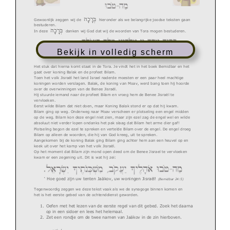
בְּרָכָה
Gewoonlijk zeggen wij de
hieronder als we belangrijke joodse teksten
gaan
b
estuderen.
בְּרָכָה
In deze
danken wij God dat wij de woorden van Tora mogen bestuderen.
Bekijk in volledig scherm
Het stuk dat hierna komt staat in
de
Tora. Je vindt het in het boek
Bemidbar
en het
gaat over koning
B
alak en
de profeet
Bilam.
Toen het volk
Jisraël
het land Israel naderde
moesten
er een paar heel machtige
koningen worden verslagen. Balak, de koning van
Moav, werd bang toen hij hoorde
over de o
verwinningen van
de
Benee Jisraël
.
Hij
stuurde iemand naar
de profeet Bilam en vroeg hem de
Benee Jisraël
te
vervloeken
.
Eerst wilde Bilam dat niet doen, maar Koning Balak stond er op
dat hij kwam
.
Bilam ging op
weg.
Onderweg naar Moa
v
verscheen er plotseling een engel midden
op de weg. Bilam kon deze engel niet zien, maar zijn ezel zag de engel wel en wilde
absoluut niet verder lopen ondanks het pak slaag
d
at Bilam
het arme dier
gaf!
Plotseling begon de ezel te s
preken en vertelde Bilam over de engel.
D
e engel droeg
Bilam op alleen de woorden
,
die hij van God kreeg
,
uit te spreken.
Aangekomen bij de koning Balak ging
Bilam ging achter
hem
aan een heuvel op en
keek uit over het kamp van
het volk Jisraël.
O
p het mom
ent dat
B
ilam zijn mond open deed
om de
Benee Jisrael
te vervloeken
kwam er een zegening uit.
Dit is wat hij zei:
‘ Hoe goed zijn uw tenten Jaäkov
, uw woningen
Jisraël!
(Bemidbar
24
:
5)
Tegenwoordig
zegge
n we deze tekst vaak als we de synagoge binnen komen en
het
is
het eerste gebed van de ochtend
dienst
geworden.
1.
Oefen met het lezen van
de eerste regel van
dit gebed.
Zoek het daarna
op in een sidoer en lees het helemaal.
2.
Zet een
rondje om de twee namen van Jaäkov
in de zin hierboven
.
/