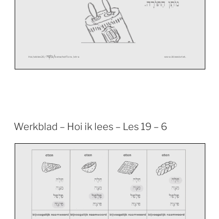
/
משֶׁה
Hoi/wbles20/
berachotTora
/xtra
www.ikleesivriet.
Werkblad – Hoi ik lees – Les 19 – 6