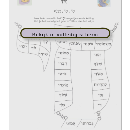
מֶלֶךְ
וְקַיָם
,
חַי
,
חַי
חַי
Lees ieder wo
o
rd in het
hangertje aan de ketting.
Heb je het woord goed gelezen? Kleur dan het vakje!
Bekijk in volledig scherm