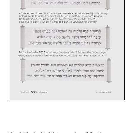
Als deze tekst in een boek wordt gedrukt staan er tekentjes bij ( die ‘ troop’
heten) om je te helpen de tekst op de juiste melodie te kunnen zingen.
De tekst hieronder is dezelfde als hierboven maar met de ’troop’.
Lees het nog een keer en let niet op de extra streepjes en puntjes.
תוֹרָה
De
‘
echte
’
sefer
wordt geschreven zonder klinkers. Hieronder zie je
weer dezelfde tekst
maar nu
zoals het in de Tora staat. Kun je hem lezen?
/
משֶׁה
Hoi/wbles20/
beresjiet
/xtra www.ikleesivriet.nl