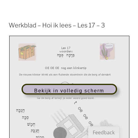
Werkblad – Hoi ik lees – Les 17 – 3
L
es 1
7
woord
en
:
בְּרָכָה
סֻכָה
OE OE OE nog een klinkertip
De nieuwe klinker klinkt als een fluitende stoomtrein die de berg af dendert
Bekijk in volledig scherm
Ga de berg af terwijl je ieder woord goed leest.
חֲנֻכָה
סֻכָה
חֻמָשׁ
חֲנֻכַּת
Feedback
סֻכוֹת