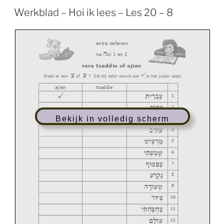
Werkblad – Hoi ik lees – Les 20 – 8
extra oefenen
v
na
oi 1 en 2
rara tsaddie of ajien
m
g

Staat er een
of
?
Zet bij ieder woord een
in het juiste vakje
ajien
tsaddie

1
,h r cg
2
r«uP m
,mHm n
3
Bekijk in volledig scherm
4
c r«ug
5
Jhg r n
h Tg n J
6
7
;Um p m
8
g r eb
v r«ug G
9
10
rUH M
11
h T jm j
m
ok«ug
12