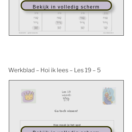
Bekijk in volledig scherm
Hoi/wbles1
9/ /gatochvissen/xtra
www.ikleesivriet.nl
Werkblad – Hoi ik lees – Les 19 – 5
L
es 1
9
woord:
מֶלֶךְ
Ga toch vissen!
Hoi/wbles1
9/ /gatochvissen/xtra
www.ikleesivriet.nl
Hoe maak je het spel
Bij dit werkblad vind je 40 speelkaarten.