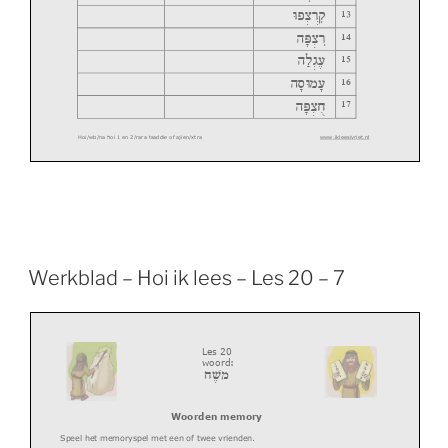
13
Up m r e
14
vP m r *
15
vkdg
16
vxUng
17
vP m -j
Hoi/wb/na
oi 1 en 2/rara tsaddie of ajien/xtra
www.ikleesivriet.nl
v
Werkblad – Hoi ik lees – Les 20 – 7
Les 20
woord:
משֶׁה
Woorden memory
Speel het memoryspel met een of twee vrienden.