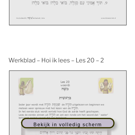
/
משֶׁה
Hoi/wbles
20/
lechadodi
/xtra
www.ikleesivriet.nl
Werkblad – Hoi ik lees – Les 20 – 2
Les 20
woord:
משֶׁה
בּר
א
שִׁית
תוֹרָה
שִׁמְחַת
תוֹרָה
Ieder jaar wordt met
de
uitgelezen en beginnen we
תוֹרָה
meteen
weer opnieuw
met het lezen van de
.
In het eerste stuk wordt verteld hoe God de aarde heeft geschapen.
תוֹרָה
Lees de eerste
zinne
n uit
en zet een ronde om het woord dat
‘
water
’
betekent en het woord dat ‘op’ betekent.
Bekijk in volledig scherm