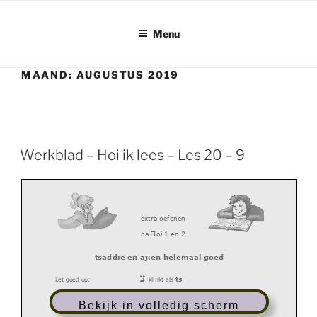
Ga
naar
Menu
de
inhoud
MAAND:
AUGUSTUS 2019
Werkblad – Hoi ik lees – Les 20 – 9
extra oefenen
v
na
oi 1 en 2
tsaddie en ajien helemaal goed
m
ts
Let goed op:
klinkt als
g
stille letter
-
is
geen geluid
Bekijk in volledig scherm