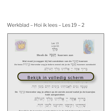
Werkblad – Hoi ik lees – Les 19 – 2
L
es 1
9
woord:
מֶלֶךְ
חֲנֻכָּה
Steek de
kaarsen aan
חֲנֻכָּה
Wat moet je zeggen bij het aansteken van de
kaarsen
חֲנֻכָּה
בְּרָּכוֹת
De twee
hieronder zeg je iedere avond als je de
kaarsen
aansteekt
Bekijk in volledig scherm
בְּרָּכָּה
De
hieronder zeg je
alleen op de eerste avond
nadat je de kaarsjes
hebt aangestoken
Terwijl je de kaarsjes aansteekt ku
n je de tekst hieronder zeggen.