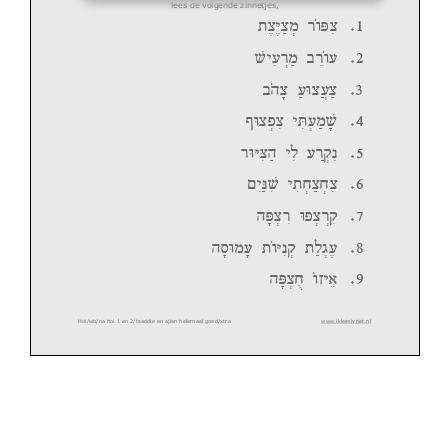
lees de volgende zinnetjes,
,mHm n
r«uP m /1
Jhg r n c
r«ug /2
c«vm
gUmgm /3
;Um p m h
Tg n J /4
rUH Mv hk g
r eb /5
ohB J h ,
jm j m /6
vP m r Up
m r e /7
vxUng ,«uHb e
,kdg /8
vP m ,j
«uzht /9
Hoi/wb/na
oi 1 en 2/tsaddie en ajien helemaal goed/xtra
www.ikleesivriet.nl
v