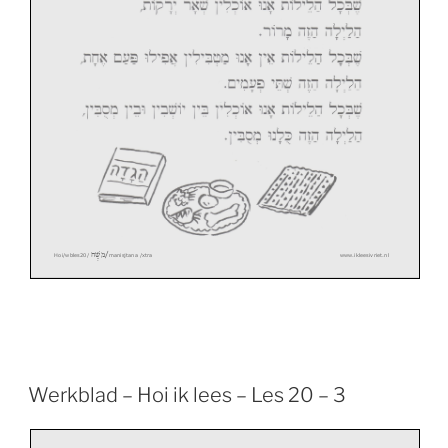
/
משֶׁה
Hoi/wbles
20/
manisjtana
/xtra
www.ikleesivriet.nl
Werkblad – Hoi ik lees – Les 20 – 3