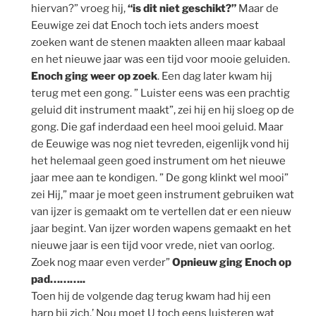
hiervan?” vroeg hij,
“is dit niet geschikt?”
Maar de
Eeuwige zei dat Enoch toch iets anders moest
zoeken want de stenen maakten alleen maar kabaal
en het nieuwe jaar was een tijd voor mooie geluiden.
Enoch ging weer op zoek
. Een dag later kwam hij
terug met een gong. ” Luister eens was een prachtig
geluid dit instrument maakt”, zei hij en hij sloeg op de
gong. Die gaf inderdaad een heel mooi geluid. Maar
de Eeuwige was nog niet tevreden, eigenlijk vond hij
het helemaal geen goed instrument om het nieuwe
jaar mee aan te kondigen. ” De gong klinkt wel mooi”
zei Hij,” maar je moet geen instrument gebruiken wat
van ijzer is gemaakt om te vertellen dat er een nieuw
jaar begint. Van ijzer worden wapens gemaakt en het
nieuwe jaar is een tijd voor vrede, niet van oorlog.
Zoek nog maar even verder”
Opnieuw ging Enoch op
pad………..
Toen hij de volgende dag terug kwam had hij een
harp bij zich.’ Nou moet U toch eens luisteren wat