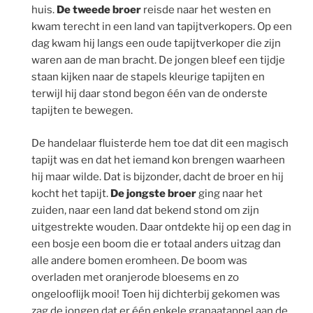
huis.
De tweede broer
reisde naar het westen en
kwam terecht in een land van tapijtverkopers. Op een
dag kwam hij langs een oude tapijtverkoper die zijn
waren aan de man bracht. De jongen bleef een tijdje
staan kijken naar de stapels kleurige tapijten en
terwijl hij daar stond begon één van de onderste
tapijten te bewegen.
De handelaar fluisterde hem toe dat dit een magisch
tapijt was en dat het iemand kon brengen waarheen
hij maar wilde. Dat is bijzonder, dacht de broer en hij
kocht het tapijt.
De jongste broer
ging naar het
zuiden, naar een land dat bekend stond om zijn
uitgestrekte wouden. Daar ontdekte hij op een dag in
een bosje een boom die er totaal anders uitzag dan
alle andere bomen eromheen. De boom was
overladen met oranjerode bloesems en zo
ongelooflijk mooi! Toen hij dichterbij gekomen was
zag de jongen dat er één enkele granaatappel aan de