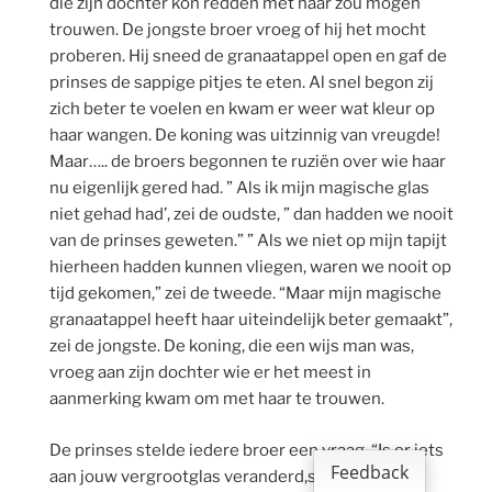
die zijn dochter kon redden met haar zou mogen
trouwen. De jongste broer vroeg of hij het mocht
proberen. Hij sneed de granaatappel open en gaf de
prinses de sappige pitjes te eten. Al snel begon zij
zich beter te voelen en kwam er weer wat kleur op
haar wangen. De koning was uitzinnig van vreugde!
Maar….. de broers begonnen te ruziën over wie haar
nu eigenlijk gered had. ” Als ik mijn magische glas
niet gehad had’, zei de oudste, ” dan hadden we nooit
van de prinses geweten.” ” Als we niet op mijn tapijt
hierheen hadden kunnen vliegen, waren we nooit op
tijd gekomen,” zei de tweede. “Maar mijn magische
granaatappel heeft haar uiteindelijk beter gemaakt”,
zei de jongste. De koning, die een wijs man was,
vroeg aan zijn dochter wie er het meest in
aanmerking kwam om met haar te trouwen.
De prinses stelde iedere broer een vraag. “Is er iets
Feedback
aan jouw vergrootglas veranderd,sinds je hier