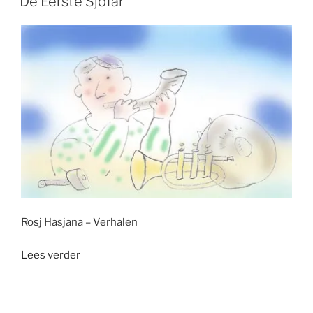
De Eerste Sjofar
Baroech Ata Adonai, èlohénoe mèlèch haolam
hamotsi lèchèm min haärèts.
Geprezen bent u, Eeuwige onze God, Koning van tijd
en ruimte,
die brood voortbrengt uit de aarde.
voor het drinken van de wijn
ok«ug ̈v Q k¤n Ubh¥vO¡t ²h±h v ̈T©t
QUrC
i p²D©v h¦r$P t¥rIC
Baroech Ata Adonai, èlohénoe mèlèch haolam
bore peri hagafèn.
Geprezen bent u, Eeuwige onze God, Koning van tijd
en ruimte,
Schepper van de vrucht van de wijnstok.
voor het geven van een gift als tsedaka
ok«ug ̈v Q k¤n Ubh¥vO¡t ²h±h v ̈T©t
QUrC
Ub²U!m±u uh ̈,«u$m¦n$C Ub
עַל
הַצְ דָקָה
̈J§S¦e r¤a£t
Baroech Ata Adonai, èlohénoe mèlèch haolam
asjèr kidsjanoe bemitswotav wetsiwanoe al hatsedaka
Gezegend ben Jij, Eeuwige onze God, Koning van al w
at bestaat,
die ons leven heiligt met Zijn mitswot en die ons o
pdraagt
een deel van ons bezit af te staan voor tsedaka
Rosj Hasjana – Verhalen
(om rechtvaardigheid te bevorderen)
“De
Lees verder
Eerste
Sjofar”
Feestdagen/RH/berachot/8-13jr
©rimon-ljloc/www.rim
on-ljloc.nl