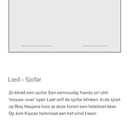
S
jieron/
sjana tova
/tekst + link melodie
©
rimon
-
ljloc/www.rimon
-
ljloc.nl
Lied – Sjofar
Zo klinkt een sjofar. Een eenvoudig ‘hands on’ uhh
‘mouse-over’ spel. Laat zelf de sjofar klinken. In de sjoel
op Rosj Hasjana hoor je deze tonen een heleboel keer.
Op Jom Kipoer helemaal aan het eind 1 keer.