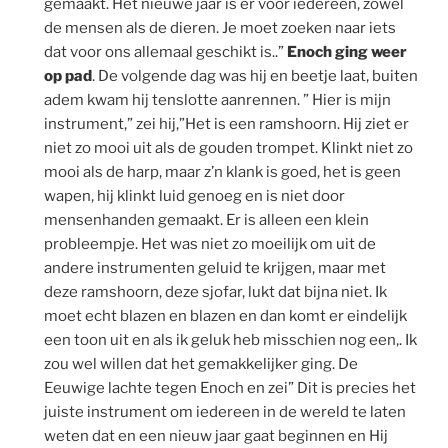
gemaakt. Het nieuwe jaar is er voor iedereen, zowel
de mensen als de dieren. Je moet zoeken naar iets
dat voor ons allemaal geschikt is..”
Enoch ging weer
op pad
. De volgende dag was hij en beetje laat, buiten
adem kwam hij tenslotte aanrennen. ” Hier is mijn
instrument,” zei hij,”Het is een ramshoorn. Hij ziet er
niet zo mooi uit als de gouden trompet. Klinkt niet zo
mooi als de harp, maar z’n klank is goed, het is geen
wapen, hij klinkt luid genoeg en is niet door
mensenhanden gemaakt. Er is alleen een klein
probleempje. Het was niet zo moeilijk om uit de
andere instrumenten geluid te krijgen, maar met
deze ramshoorn, deze sjofar, lukt dat bijna niet. Ik
moet echt blazen en blazen en dan komt er eindelijk
een toon uit en als ik geluk heb misschien nog een,. Ik
zou wel willen dat het gemakkelijker ging. De
Eeuwige lachte tegen Enoch en zei” Dit is precies het
juiste instrument om iedereen in de wereld te laten
weten dat en een nieuw jaar gaat beginnen en Hij