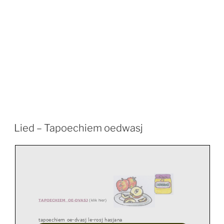
Lied – Tapoechiem oedwasj
TAPOECHIEM
OE
-
DV
ASJ
(
klik hier)
tapoechiem oe
-
dvasj le
-
rosj hasjana