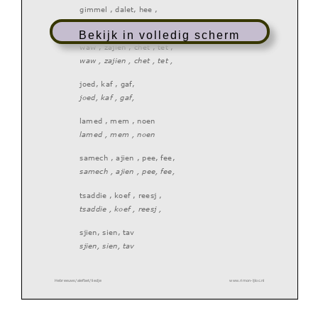
gimmel , dalet, hee ,
gimmel , dalet, hee ,
Bekijk in volledig scherm
waw , zajien , chet , tet ,
waw , zajien , chet , tet ,
joed, kaf , gaf,
joed, kaf , gaf,
lamed , mem , noen
lamed , mem
, noen
samech , ajien , pee, fee,
samech , ajien , pee, fee,
tsaddie
, koef , reesj ,
tsaddie , koef , reesj ,
sjien, sien, tav
sjien, sien, tav
Hebreeuws/alefbet/liedje
www.rimon
-
ljloc.nl