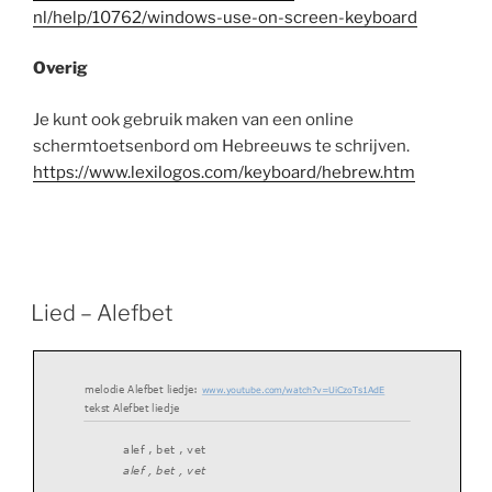
nl/help/10762/windows-use-on-screen-keyboard
Overig
Je kunt ook gebruik maken van een online
schermtoetsenbord om Hebreeuws te schrijven.
https://www.lexilogos.com/keyboard/hebrew.htm
Lied – Alefbet
melodie Alefbet liedje:
w
ww.youtube.com/watch?v=UiCzoTs1AdE
tekst Alefbet liedje
alef , bet , vet
alef , bet , vet