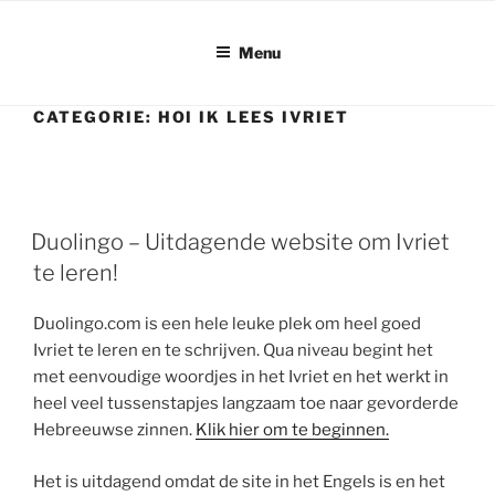
Ga
naar
Menu
de
inhoud
CATEGORIE:
HOI IK LEES IVRIET
Duolingo – Uitdagende website om Ivriet
te leren!
Duolingo.com is een hele leuke plek om heel goed
Ivriet te leren en te schrijven. Qua niveau begint het
met eenvoudige woordjes in het Ivriet en het werkt in
heel veel tussenstapjes langzaam toe naar gevorderde
Hebreeuwse zinnen.
Klik hier om te beginnen.
Het is uitdagend omdat de site in het Engels is en het