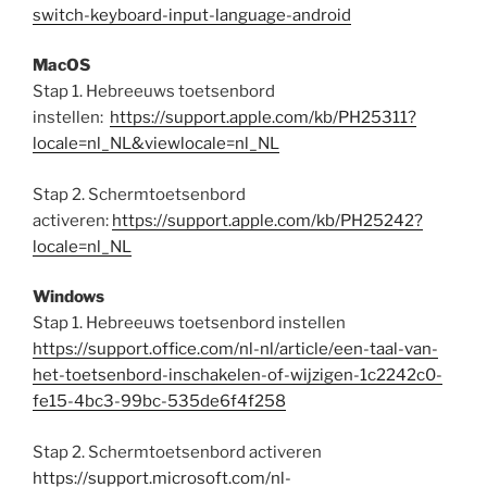
switch-keyboard-input-language-android
MacOS
Stap 1. Hebreeuws toetsenbord
instellen:
https://support.apple.com/kb/PH25311?
locale=nl_NL&viewlocale=nl_NL
Stap 2. Schermtoetsenbord
activeren:
https://support.apple.com/kb/PH25242?
locale=nl_NL
Windows
Stap 1. Hebreeuws toetsenbord instellen
https://support.office.com/nl-nl/article/een-taal-van-
het-toetsenbord-inschakelen-of-wijzigen-1c2242c0-
fe15-4bc3-99bc-535de6f4f258
Stap 2. Schermtoetsenbord activeren
https://support.microsoft.com/nl-