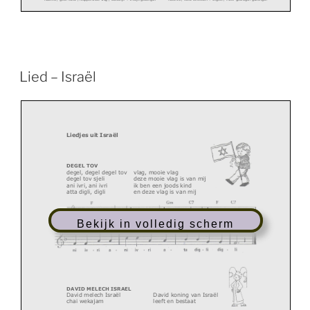
Israel/knutsel/3
-
6jr
rimon
-
ljloc/www.rimn
-
ljloc.nl
©
Lied – Israël
L
iedjes
uit
Israël
DEGEL TOV
degel, degel degel tov
vlag,
mo
o
ie vlag
degel tov sjeli
d
eze mooie vlag is van mij
ani ivri, ani ivri
ik ben een joods kind
atta digli, digli
en deze vlag is van mij
Bekijk in volledig scherm
DA
VID MELECH ISRAEL
David melech Israël
David koning van Israël
chai wek
ajam
l
eeft en bestaat