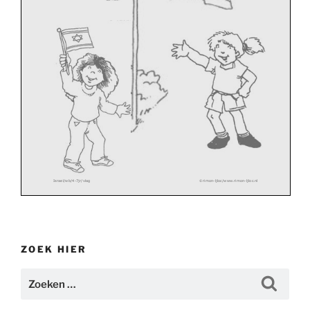
Israel/wb/4
-
7jr/vlag
rimon
-
ljloc/www.rimon
-
ljloc.nl
©
ZOEK HIER
Zoeken
Zoeke
naar: