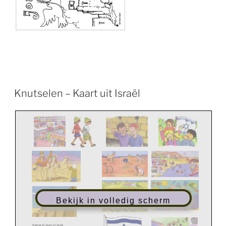
Knutselen – Kaart uit Israël
Bekijk in volledig scherm
P
laatjes
bij kaart uit
Israël