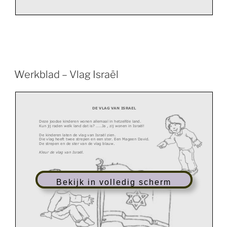
Werkblad – Vlag Israël
DE VLAG VAN ISRAEL
Deze joodse kinderen wonen allemaal in hetzelfde land.
Kun jij raden welk land dat is?
...
...
Ja
, zij wonen in Israël!
De kinderen laten de vlag van
Israël
zien.
Die vlag heeft twee strepen en een ster. Een
Magee
n David.
D
e strepen en de ster
van de vlag blauw.
K
leur
de vlag van
Israël
.
Bekijk in volledig scherm