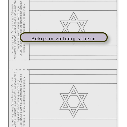
Bekijk in volledig scherm
Israel/knutsel/3
-
6jr
rimon
-
ljloc/www.rimn
-
ljloc.nl
©