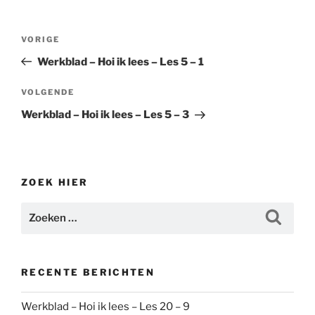
Bericht
Vorig
VORIGE
navigatie
bericht
Werkblad – Hoi ik lees – Les 5 – 1
Volgend
VOLGENDE
bericht
Werkblad – Hoi ik lees – Les 5 – 3
ZOEK HIER
Zoeken
Zoeke
naar:
RECENTE BERICHTEN
Werkblad – Hoi ik lees – Les 20 – 9