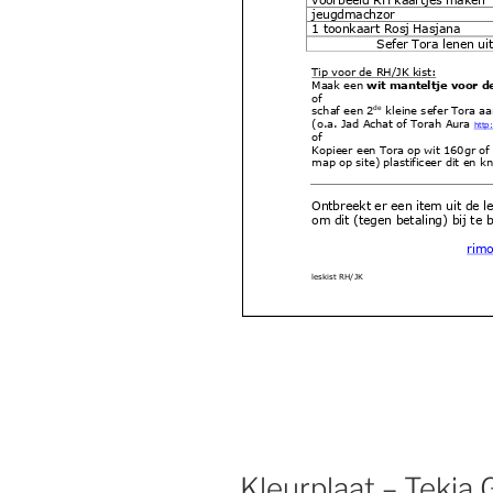
jeugdmachzor
1 toonkaart Rosj Hasjana
Sefer Tora lenen ui
Tip voor de RH/JK kist:
Maak een
wit manteltje voor de
of
de
schaf een 2
kleine sefer Tora aa
(o.a. Jad Achat of Torah Aura
http
of
Kopieer een Tora op wit 160gr of 
map op site) plastificeer dit en kn
Ontbreekt er een item uit de l
om dit (tegen betaling) bij te b
rimo
leskist RH/JK
Kleurplaat – Tekia