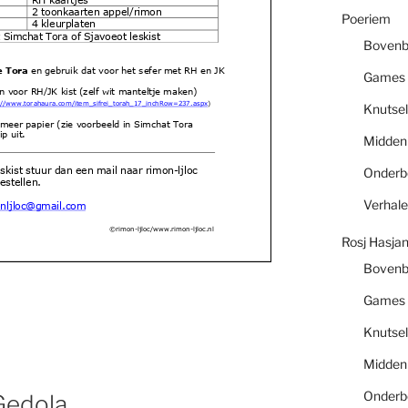
2 toonkaarten appel/rimon
Poeriem
4 kleurplaten
t Simchat Tora of Sjavoeot leski
st
Boven
 Tora
en gebruik dat voor het sefer met RH en JK
Games
n voor RH/JK kist (zelf wit ma
nteltje maken)
://www.torahaura.com/item_sifrei_torah_17_inchR
ow=237.aspx
)
Knutsel
meer papier (zie v
oorbeeld in Simchat Tora
ip uit.
Midde
eskist stuur dan een
mail naar rimon-ljloc
Onder
estellen.
Verhal
nljloc@gmail.com
©rimon-ljloc/www.rimon-ljloc.nl
Rosj Hasja
Boven
Games
Knutsel
Midde
Onder
 Gedola