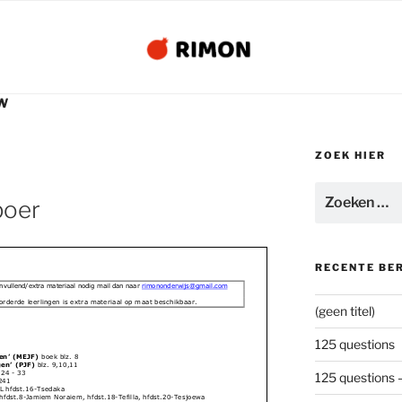
W
ZOEK HIER
Zoeken
poer
naar:
RECENTE BE
anvullend/extra materiaal nodig
mail
dan
naar
rimononderwijs@gmail.com
orderde leerlingen is ex
tra materiaal op maat beschikbaar.
(geen titel)
125 questions
en’
(M
E
JF)
boek blz. 8
gen’
(PJF)
blz. 9,10,11
24
-
33
125 questions 
241
L hfdst.16
-
Tsedaka
hfdst.8
-
Jamiem Noraiem, hfdst.18
-
Tefilla, hfdst.20
-
Tesjoewa