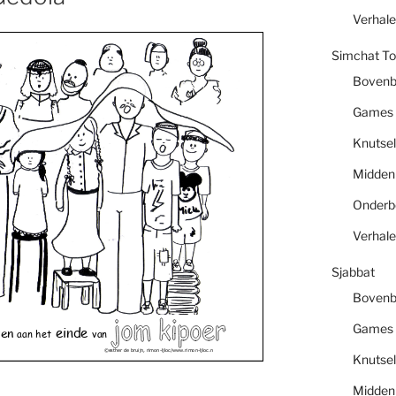
Verhal
Simchat To
Boven
Games
Knutsel
Midde
Onder
Verhal
Sjabbat
Boven
Games
einde
en
aan het
van
©
esther de bruijn, rimon-ljloc/www.rimon-ljloc.n
Knutsel
Midde