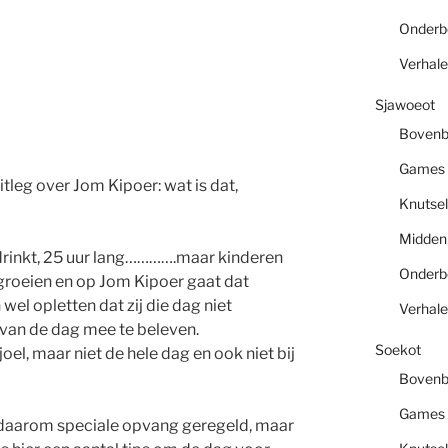
Onder
Verhal
Sjawoeot
Boven
Games
itleg over Jom Kipoer: wat is dat,
Knutsel
Midde
f drinkt, 25 uur lang………….maar kinderen
Onder
groeien en op Jom Kipoer gaat dat
el opletten dat zij die dag niet
Verhal
 van de dag mee te beleven.
Soekot
el, maar niet de hele dag en ook niet bij
Boven
Games
arom speciale opvang geregeld, maar