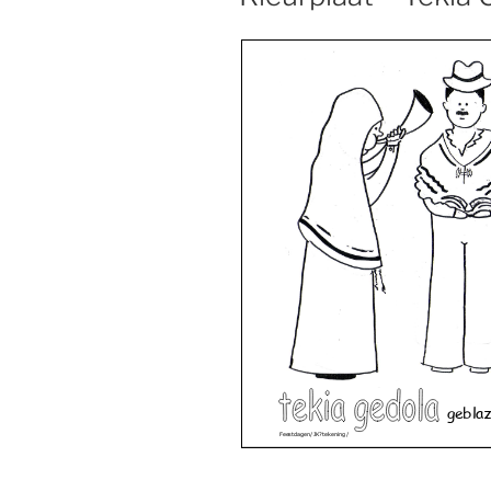
geblaz
Feestdagen/JK?tekening/