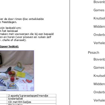
Boven
Games
Knutsel
er de door rimon-ljloc
ontwikkelde
de Feestdagen.
Midde
 zijn bedoeld om:
n het leslokaal
en maken met voorwerpen
die bij een bepaald
Onder
len en horen (voor proe
ven en ruiken zelf
 challe of charoset).
Verhal
poer leskist:
Pesach
Boven
Games
Knutsel
Midde
Onder
2 appels/1granaatappel/mandje
kindertalliet
Verhal
CD met RH-liedjes
RH kaartjes