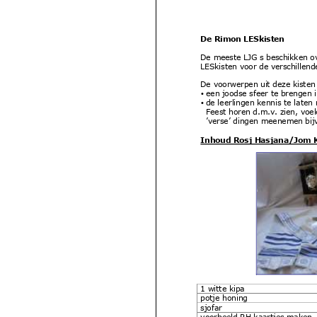
De Rimon LESkisten
De meeste LJG s beschikken ov
LESkisten voor de verschillen
De voorwerpen uit deze kisten
een joodse sfeer te brengen i
•
de leerlingen kennis te lat
•
Feest horen d.m.v. zien, voe
’verse’ dingen meenemen bijv.
Inhoud Rosj Hasjana/Jom Ki
1 witte kipa
potje honing
sjofar
voorbeeld RH kaartjes maken