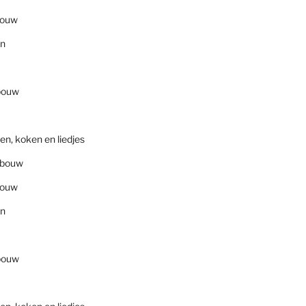
bouw
en
bouw
en, koken en liedjes
nbouw
bouw
en
bouw