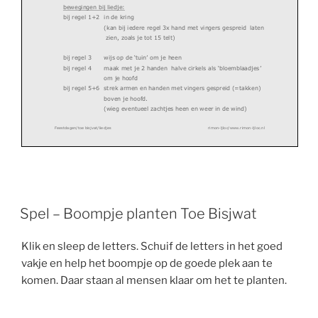
bewegingen bij liedje:
bij regel 1+2 in de kring
(kan bij iedere regel 3x hand met vingers gespre
id laten
zien, zoals je tot 15 telt)
bij regel 3 wijs op de ‘tuin’ om je heen
bij regel 4 maak met je 2 handen halve cirkels als
‘bloemblaadjes’
om je hoofd
bij regel 5+6 strek armen en handen met vingers ges
preid (=takken)
boven je hoofd.
(wieg eventueel zachtjes heen en weer in de wind
)
Feestdagen/toe bisjvat/liedjes
rimon-ljloc/www.rim
on-ljloc.nl
Spel – Boompje planten Toe Bisjwat
Klik en sleep de letters. Schuif de letters in het goed
vakje en help het boompje op de goede plek aan te
komen. Daar staan al mensen klaar om het te planten.