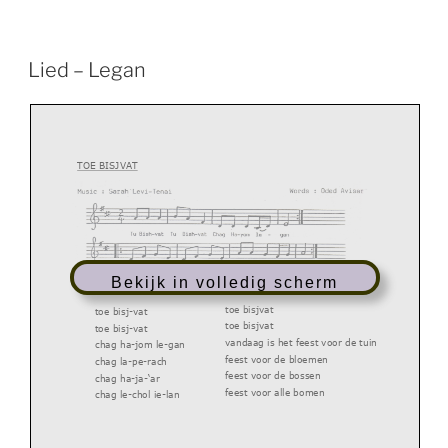
Lied – Legan
TOE BISJVAT
Bekijk in volledig scherm
toe bisjvat
toe bisj-vat
toe bisjvat
toe bisj-vat
vandaag is het feest voor de tuin
chag ha-jom le-gan
feest voor de bloemen
chag la-pe-rach
feest voor de bossen
chag ha-ja-‘ar
feest voor alle bomen
chag le-chol ie-lan