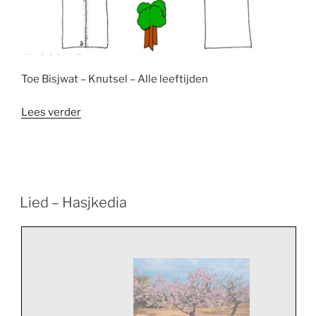
Toe Bisjwat – Knutsel – Alle leeftijden
“Knutselen
Lees verder
–
Toe
Bisjwat
boom”
Lied – Hasjkedia