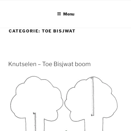
Ga
naar
Menu
de
inhoud
CATEGORIE:
TOE BISJWAT
Knutselen – Toe Bisjwat boom