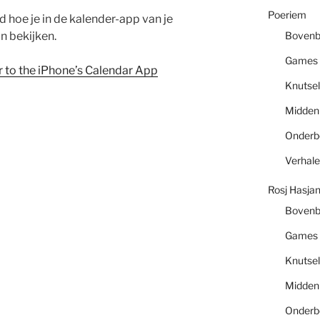
Poeriem
 hoe je in de kalender-app van je
n bekijken.
Boven
Games
 to the iPhone’s Calendar App
Knutsel
Midde
Onder
Verhal
Rosj Hasja
Boven
Games
Knutsel
Midde
Onder