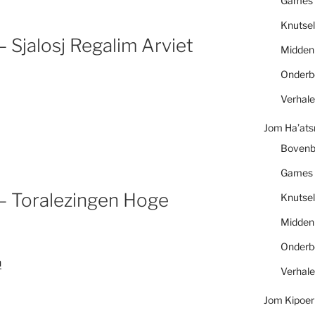
Games
Knutsel
 Sjalosj Regalim Arviet
Midde
Onder
Verhal
Jom Ha’at
Boven
Games
– Toralezingen Hoge
Knutsel
Midde
Onder
n
Verhal
Jom Kipoer