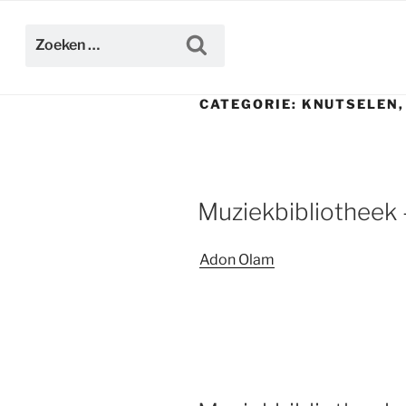
Ga
naar
Zoeken
Zoeken
de
naar:
inhoud
CATEGORIE:
KNUTSELEN,
Muziekbibliotheek
Adon Olam