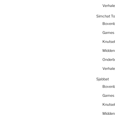
Verhal
Simchat To
Boven
Games
Knutsel
Midde
Onder
Verhal
Sjabbat
Boven
Games
Knutsel
Midde