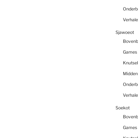
Onder
Verhal
Sjawoeot
Boven
Games
Knutsel
Midde
Onder
Verhal
Soekot
Boven
Games