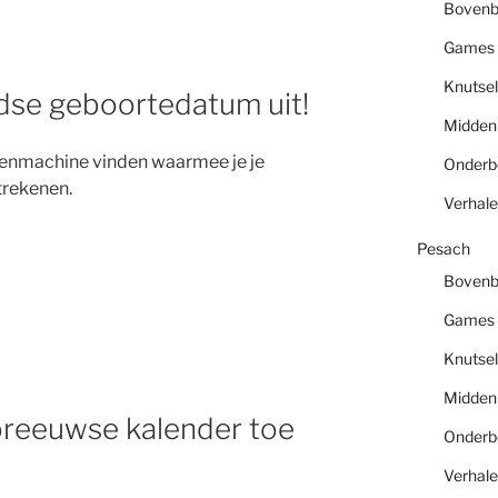
Boven
Games
Knutsel
odse geboortedatum uit!
Midde
kenmachine vinden waarmee je je
Onder
trekenen.
Verhal
Pesach
Boven
Games
Knutsel
Midde
breeuwse kalender toe
Onder
Verhal