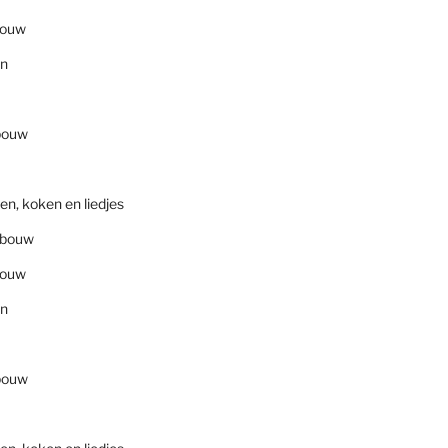
bouw
en
bouw
en, koken en liedjes
nbouw
bouw
en
bouw