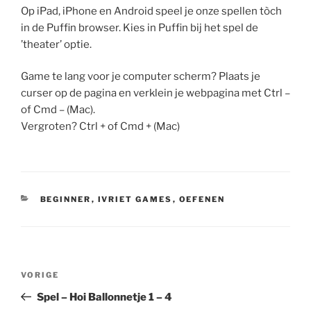
Op iPad, iPhone en Android speel je onze spellen tòch
in de Puffin browser. Kies in Puffin bij het spel de
’theater’ optie.
Game te lang voor je computer scherm? Plaats je
curser op de pagina en verklein je webpagina met Ctrl –
of Cmd – (Mac).
Vergroten? Ctrl + of Cmd + (Mac)
CATEGORIEËN
BEGINNER
,
IVRIET GAMES
,
OEFENEN
Bericht
Vorig
VORIGE
navigatie
bericht
Spel – Hoi Ballonnetje 1 – 4