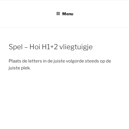
Ga
naar
Menu
de
inhoud
Spel – Hoi H1+2 vliegtuigje
Plaats de letters in de juiste volgorde steeds op de
juiste plek.