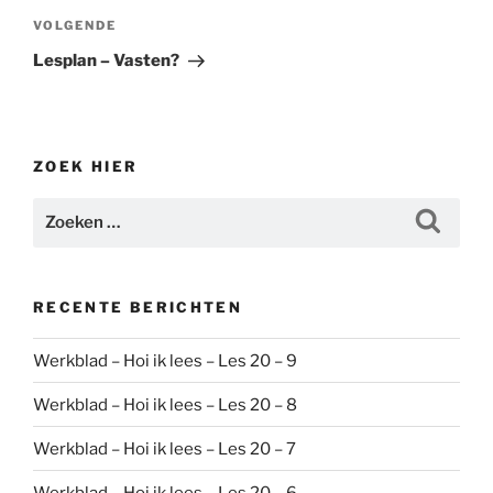
Volgend
VOLGENDE
bericht
Lesplan – Vasten?
ZOEK HIER
Zoeken
Zoeke
naar:
RECENTE BERICHTEN
Werkblad – Hoi ik lees – Les 20 – 9
Werkblad – Hoi ik lees – Les 20 – 8
Werkblad – Hoi ik lees – Les 20 – 7
Werkblad – Hoi ik lees – Les 20 – 6