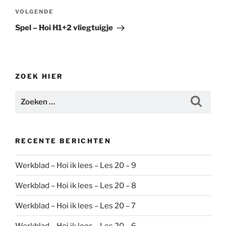
Volgend
VOLGENDE
bericht
Spel – Hoi H1+2 vliegtuigje
ZOEK HIER
Zoeken
Zoeke
naar:
RECENTE BERICHTEN
Werkblad – Hoi ik lees – Les 20 – 9
Werkblad – Hoi ik lees – Les 20 – 8
Werkblad – Hoi ik lees – Les 20 – 7
Werkblad – Hoi ik lees – Les 20 – 6