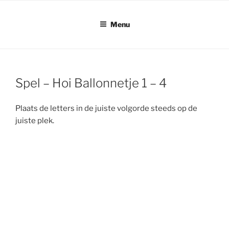
Ga
naar
Menu
de
inhoud
Spel – Hoi Ballonnetje 1 – 4
Plaats de letters in de juiste volgorde steeds op de
juiste plek.