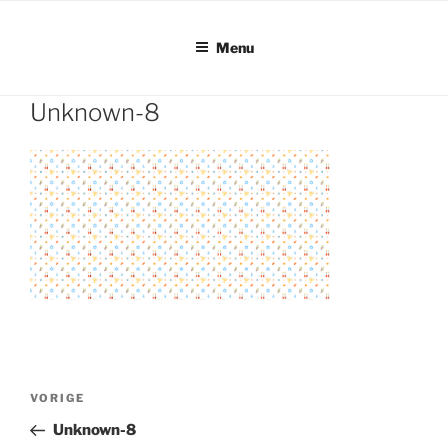
Ga
naar
Menu
de
inhoud
Unknown-8
Bericht
Vorig
VORIGE
navigatie
bericht
Unknown-8