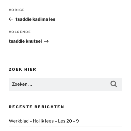
Bericht
Vorig
VORIGE
navigatie
bericht
tsaddie kadima les
Volgend
VOLGENDE
bericht
tsaddie knutsel
ZOEK HIER
Zoeken
Zoeke
naar:
RECENTE BERICHTEN
/
/
צ
א
H/Kad/
werkblad 2
©rimon-ljloc/www.rimon-ljloc.nl
Werkblad – Hoi ik lees – Les 20 – 9