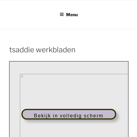
Ga
naar
Menu
de
inhoud
tsaddie werkbladen
Bekijk in volledig scherm