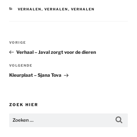
CATEGORIEËN
VERHALEN
,
VERHALEN
,
VERHALEN
Bericht
Vorig
VORIGE
navigatie
bericht
Verhaal – Javal zorgt voor de dieren
Volgend
VOLGENDE
bericht
Kleurplaat – Sjana Tova
ZOEK HIER
Zoeken
Zoeke
naar: