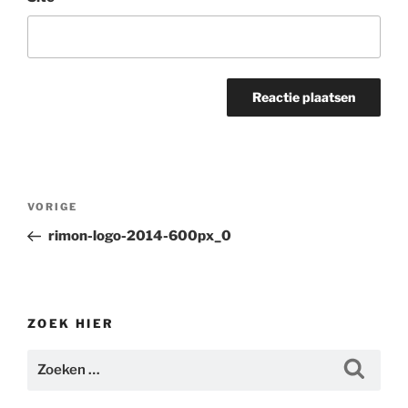
Bericht
Vorig
VORIGE
navigatie
bericht
rimon-logo-2014-600px_0
ZOEK HIER
Zoeken
Zoeke
naar: