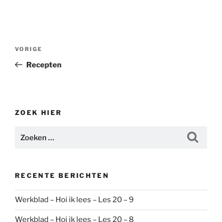
Bericht
Vorig
VORIGE
navigatie
bericht
Recepten
ZOEK HIER
Zoeken
Zoeke
naar:
RECENTE BERICHTEN
Werkblad – Hoi ik lees – Les 20 – 9
Werkblad – Hoi ik lees – Les 20 – 8