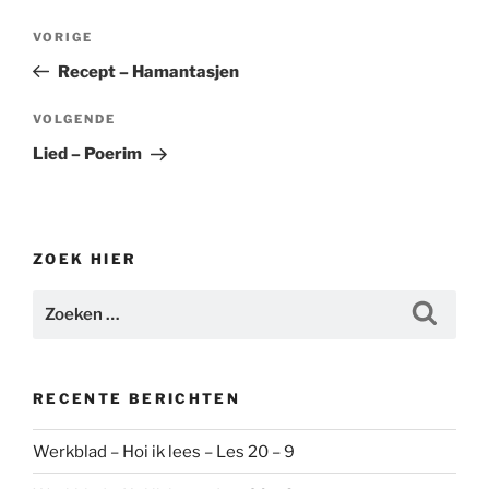
Bericht
Vorig
VORIGE
navigatie
bericht
Recept – Hamantasjen
Volgend
VOLGENDE
bericht
Lied – Poerim
ZOEK HIER
Zoeken
Zoeke
naar:
RECENTE BERICHTEN
Werkblad – Hoi ik lees – Les 20 – 9