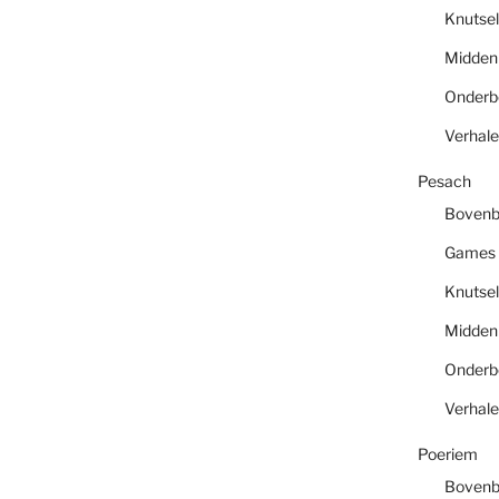
Knutsel
Midde
Onder
Verhal
Pesach
Boven
Games
Knutsel
Midde
Onder
Verhal
Poeriem
Boven