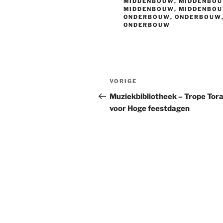
MIDDENBOUW
,
MIDDENBO
MIDDENBOUW
,
MIDDENBO
ONDERBOUW
,
ONDERBOUW
ONDERBOUW
Bericht
Vorig
VORIGE
navigatie
bericht
Muziekbibliotheek – Trope Tor
voor Hoge feestdagen