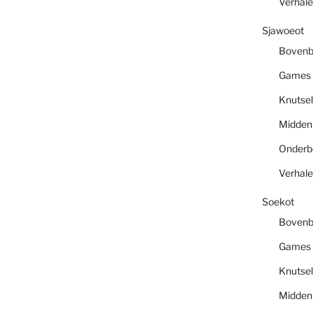
Verhal
Sjawoeot
Boven
Games
Knutsel
Midde
Onder
Verhal
Soekot
Boven
Games
Knutsel
Midde