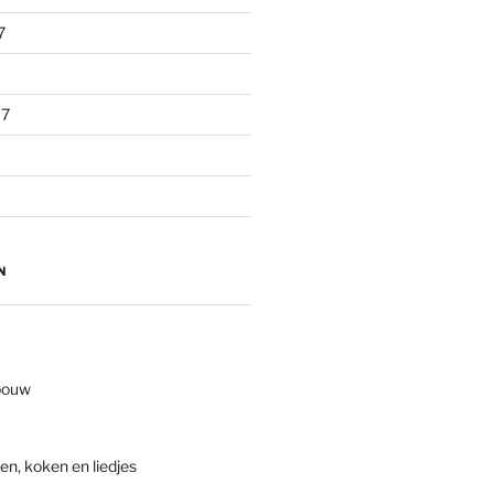
7
17
N
bouw
en, koken en liedjes