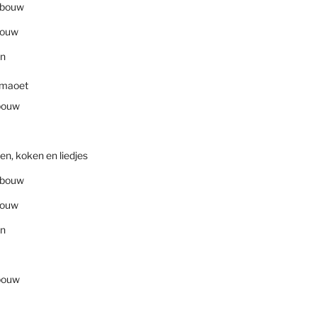
nbouw
bouw
en
smaoet
bouw
en, koken en liedjes
nbouw
bouw
en
bouw