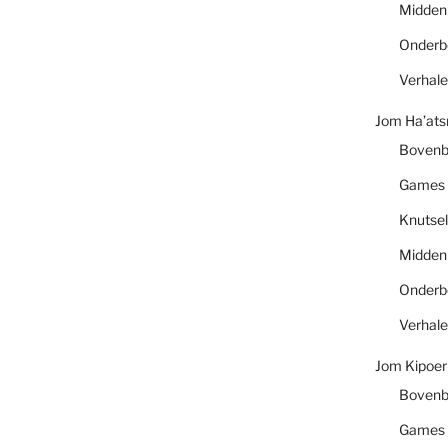
Midde
Onder
Verhal
Jom Ha’at
Boven
Games
Knutsel
Midde
Onder
Verhal
Jom Kipoer
Boven
Games