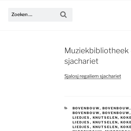
Ga
naar
Zoeken
Zoeken
de
naar:
inhoud
Muziekbibliotheek 
sjachariet
Sjalosj regaliem sjachariet
CATEGORIEËN
BOVENBOUW
,
BOVENBOUW
BOVENBOUW
,
BOVENBOUW
LIEDJES
,
KNUTSELEN, KOKE
LIEDJES
,
KNUTSELEN, KOKE
LIEDJES
,
KNUTSELEN, KOKE