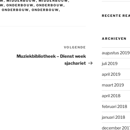
UW
,
MIDDENBOUW
,
MIDDENBOUW
,
UW
,
ONDERBOUW
,
ONDERBOUW
,
,
ONDERBOUW
,
ONDERBOUW
,
RECENTE RE
ARCHIEVEN
VOLGENDE
Volgend
augustus 2019
bericht
a
Muziekbibliotheek – Dienst week
sjachariet
juli 2019
april 2019
maart 2019
april 2018
februari 2018
januari 2018
december 201