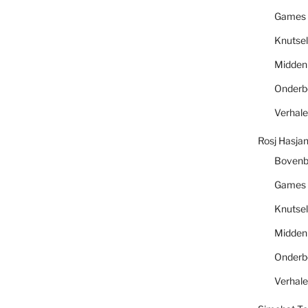
Games
Knutsel
Midde
Onder
Verhal
Rosj Hasja
Boven
Games
Knutsel
Midde
Onder
Verhal