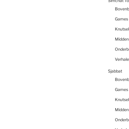
Simchat To
Boven
Games
Knutsel
Midde
Onder
Verhal
Sjabbat
Boven
Games
Knutsel
Midde
Onder