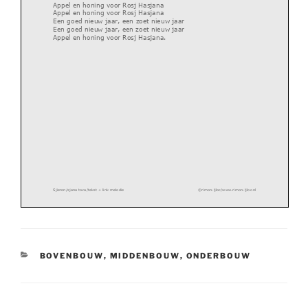
Appel en honing voor Rosj Hasjana
Appel en honing voor Rosj Hasjana
Een goed nieu
w jaar, een zoet nieuw jaar
Een goed nieuw jaar, een zoet nieuw jaar
Appel en honing voor Rosj Hasjana.
Sjieron/sjana tova/tekst + link melodie
©rimon
-
ljloc/www.rimon
-
ljloc.nl
CATEGORIEËN
BOVENBOUW
,
MIDDENBOUW
,
ONDERBOUW