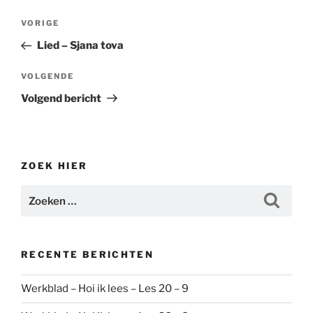
Bericht
Vorig
VORIGE
navigatie
bericht
Lied – Sjana tova
Volgend
VOLGENDE
bericht
Volgend bericht
ZOEK HIER
Zoeken
Zoeke
naar:
RECENTE BERICHTEN
Werkblad – Hoi ik lees – Les 20 – 9