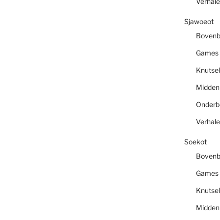
Verhal
Sjawoeot
Boven
Games
Knutsel
Midde
Onder
Verhal
Soekot
Boven
Games
Knutsel
Midde