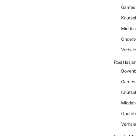
Games
Knutsel
Midde
Onder
Verhal
Rosj Hasja
Boven
Games
Knutsel
Midde
Onder
Verhal