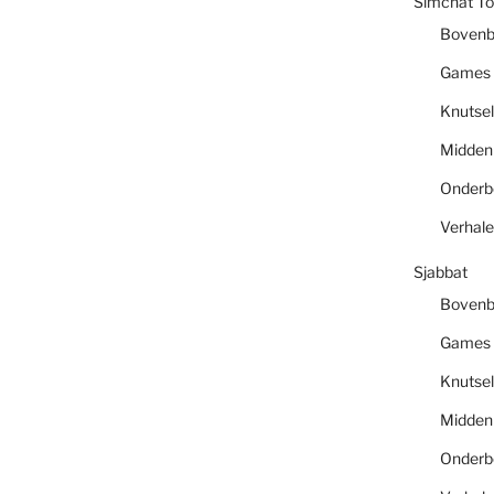
Simchat To
Boven
Games
Knutsel
Midde
Onder
Verhal
Sjabbat
Boven
Games
Knutsel
Midde
Onder