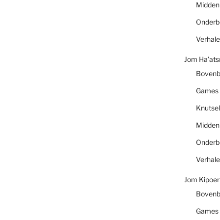
Midde
Onder
Verhal
Jom Ha’at
Boven
Games
Knutsel
Midde
Onder
Verhal
Jom Kipoer
Boven
Games