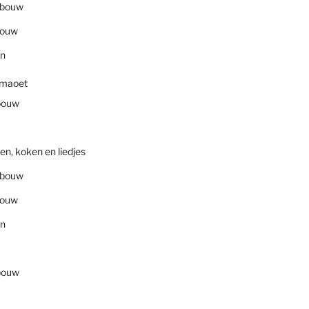
nbouw
bouw
en
smaoet
bouw
en, koken en liedjes
nbouw
bouw
en
bouw