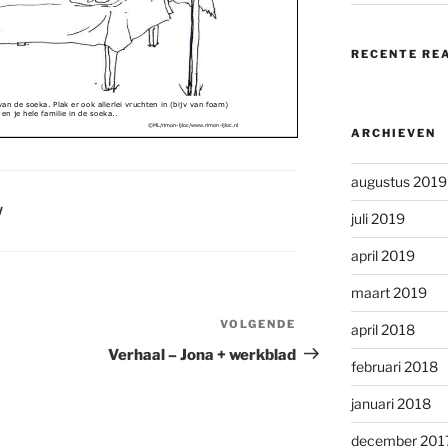
RECENTE RE
 van de soe
ka. Plak er ook allerlei vruchten in (bijv van foam
)
 en je hele familie in de soeka..
©ML/rimon-ljloc/www.rimon-ljloc.nl
ARCHIEVEN
augustus 2019
W
juli 2019
april 2019
maart 2019
VOLGENDE
Volgend
april 2018
bericht
Verhaal – Jona + werkblad
februari 2018
januari 2018
december 201