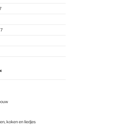
7
17
N
bouw
en, koken en liedjes