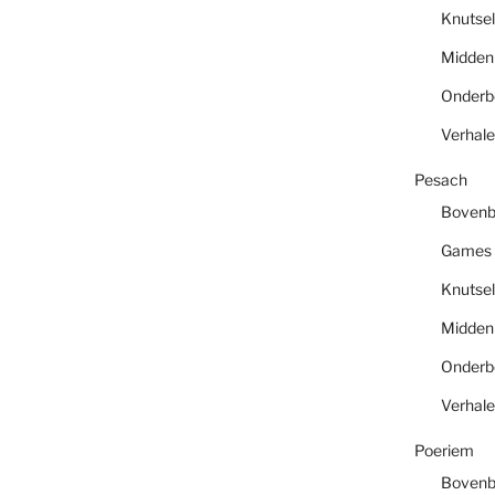
Knutsel
Midde
Onder
Verhal
Pesach
Boven
Games
Knutsel
Midde
Onder
Verhal
Poeriem
Boven