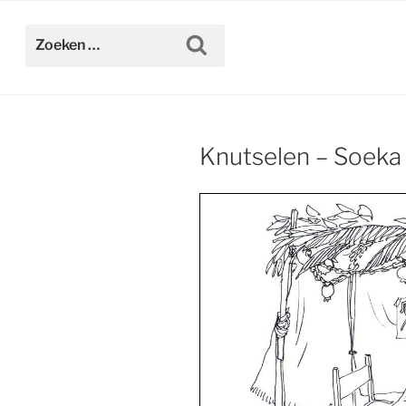
Ga
naar
Zoeken
Zoeken
de
naar:
inhoud
Knutselen – Soeka