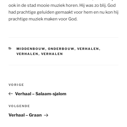
ook in de stad mooie muziek horen. Hij was zo blij. God
had prachtige geluiden gemaakt voor hem en nu kon hij
prachtige muziek maken voor God.
CATEGORIEËN
MIDDENBOUW
,
ONDERBOUW
,
VERHALEN
,
VERHALEN
,
VERHALEN
Bericht
Vorig
VORIGE
navigatie
bericht
Verhaal – Salaam-sjalom
Volgend
VOLGENDE
bericht
Verhaal – Graan