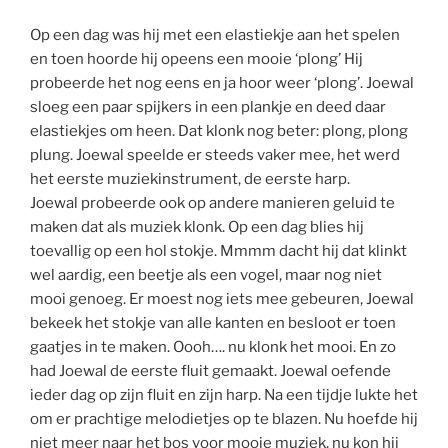
Op een dag was hij met een elastiekje aan het spelen
en toen hoorde hij opeens een mooie ‘plong’ Hij
probeerde het nog eens en ja hoor weer ‘plong’. Joewal
sloeg een paar spijkers in een plankje en deed daar
elastiekjes om heen. Dat klonk nog beter: plong, plong
plung. Joewal speelde er steeds vaker mee, het werd
het eerste muziekinstrument, de eerste harp.
Joewal probeerde ook op andere manieren geluid te
maken dat als muziek klonk. Op een dag blies hij
toevallig op een hol stokje. Mmmm dacht hij dat klinkt
wel aardig, een beetje als een vogel, maar nog niet
mooi genoeg. Er moest nog iets mee gebeuren, Joewal
bekeek het stokje van alle kanten en besloot er toen
gaatjes in te maken. Oooh…. nu klonk het mooi. En zo
had Joewal de eerste fluit gemaakt. Joewal oefende
ieder dag op zijn fluit en zijn harp. Na een tijdje lukte het
om er prachtige melodietjes op te blazen. Nu hoefde hij
niet meer naar het bos voor mooie muziek, nu kon hij