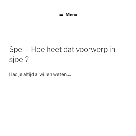
Ga
naar
Menu
de
inhoud
Spel – Hoe heet dat voorwerp in
sjoel?
Had je altijd al willen weten….