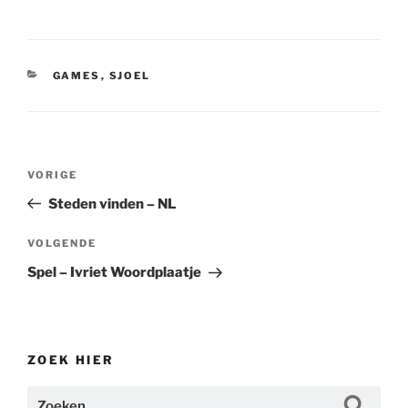
CATEGORIEËN
GAMES
,
SJOEL
Bericht
Vorig
VORIGE
navigatie
bericht
Steden vinden – NL
Volgend
VOLGENDE
bericht
Spel – Ivriet Woordplaatje
ZOEK HIER
Zoeken
Zoeke