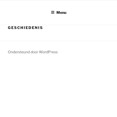
Ga
naar
Menu
de
inhoud
GESCHIEDENIS
Ondersteund door WordPress